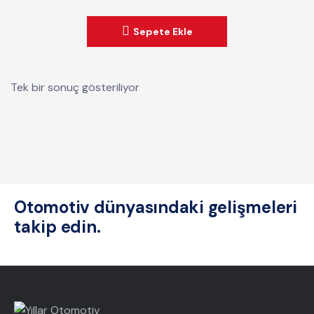
u
t
Sepete Ekle
o
f
5
Tek bir sonuç gösteriliyor
Otomotiv dünyasındaki gelişmeleri
takip edin.