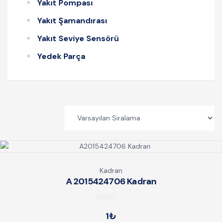
Yakıt Pompası
Yakıt Şamandırası
Yakıt Seviye Sensörü
Yedek Parça
Kadran
A 2015424706 Kadran
0
1
₺
o