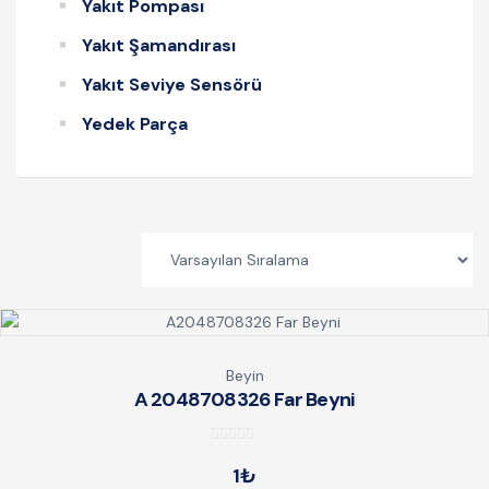
Yakıt Pompası
Yakıt Şamandırası
Yakıt Seviye Sensörü
Yedek Parça
Beyin
A 2048708326 Far Beyni
0
1
₺
o