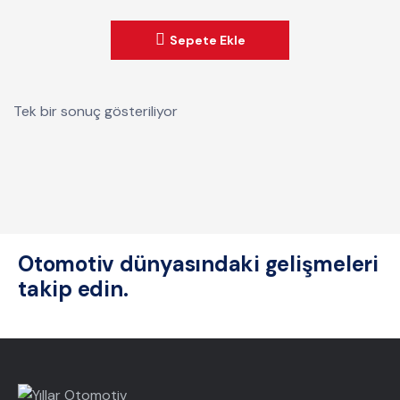
u
t
Sepete Ekle
o
f
5
Tek bir sonuç gösteriliyor
Otomotiv dünyasındaki gelişmeleri
takip edin.