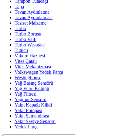
Tampon Tutacağı
Tapa
Tavan Aydınlatma
Tavan Aydınlatması
Tesisat Malzeme
Turbo
Turbo Borusu
Turbo Valfi
Turbo Westgate
Tutucu
Vakum Haznesi
Vites Çatalı
Vites Mekanizması
Volkswagen Yedek Parça
Westinghouse
Yağ Basınç Sensörü
Yağ Filtre Kütüğü
Yağ Filtresi
Yağmur Sensörü
Yakıt Kapağı Kilidi
Yakıt Pompası
Yakıt Şamandırası
Yakıt Seviye Sensörü
Yedek Parça