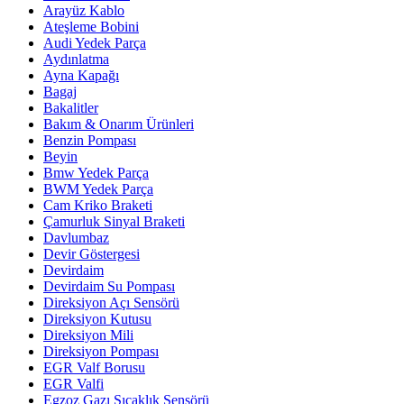
Arayüz Kablo
Ateşleme Bobini
Audi Yedek Parça
Aydınlatma
Ayna Kapağı
Bagaj
Bakalitler
Bakım & Onarım Ürünleri
Benzin Pompası
Beyin
Bmw Yedek Parça
BWM Yedek Parça
Cam Kriko Braketi
Çamurluk Sinyal Braketi
Davlumbaz
Devir Göstergesi
Devirdaim
Devirdaim Su Pompası
Direksiyon Açı Sensörü
Direksiyon Kutusu
Direksiyon Mili
Direksiyon Pompası
EGR Valf Borusu
EGR Valfi
Egzoz Gazı Sıcaklık Sensörü