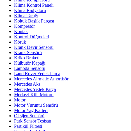
Klima Kontrol Paneli
Klima Radyatörü
Klima Tarağı
Koltuk Başlık Parçası
Kompresör
Kontak
Kontrol Düğmeleri
Körük
Krank Devir Sensörü
Krank Sensörü
Kriko Braketi
Külbütör Kapağı
Lambda Sensörü
Land Rover Yedek Parça
Mercedes Airmatic Amortisör
Mercedes Aks
Mercedes Yedek Parça
Merkezi Kilit Motoru
Motor
Motor Vuruntu Sensörü
Motor Yağ Karteri
Oksijen Sensörü
Park Sensör Tesisatı
Partikül Filtresi