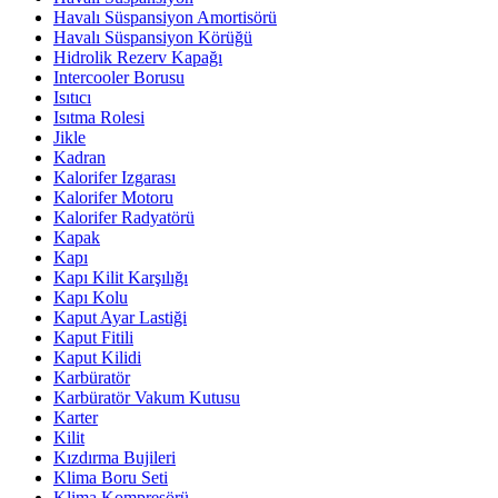
Havalı Süspansiyon Amortisörü
Havalı Süspansiyon Körüğü
Hidrolik Rezerv Kapağı
Intercooler Borusu
Isıtıcı
Isıtma Rolesi
Jikle
Kadran
Kalorifer Izgarası
Kalorifer Motoru
Kalorifer Radyatörü
Kapak
Kapı
Kapı Kilit Karşılığı
Kapı Kolu
Kaput Ayar Lastiği
Kaput Fitili
Kaput Kilidi
Karbüratör
Karbüratör Vakum Kutusu
Karter
Kilit
Kızdırma Bujileri
Klima Boru Seti
Klima Kompresörü