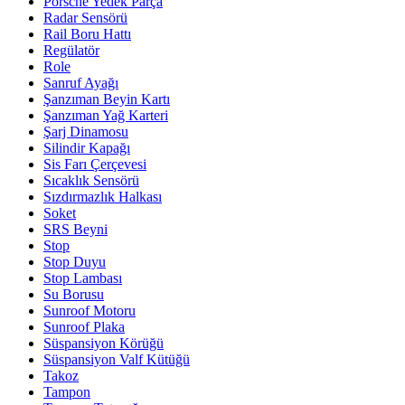
Porsche Yedek Parça
Radar Sensörü
Rail Boru Hattı
Regülatör
Role
Sanruf Ayağı
Şanzıman Beyin Kartı
Şanzıman Yağ Karteri
Şarj Dinamosu
Silindir Kapağı
Sis Farı Çerçevesi
Sıcaklık Sensörü
Sızdırmazlık Halkası
Soket
SRS Beyni
Stop
Stop Duyu
Stop Lambası
Su Borusu
Sunroof Motoru
Sunroof Plaka
Süspansiyon Körüğü
Süspansiyon Valf Kütüğü
Takoz
Tampon