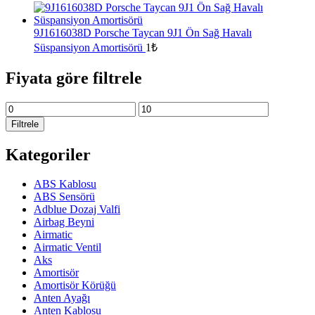
9J1616038D Porsche Taycan 9J1 Ön Sağ Havalı
Süspansiyon Amortisörü
1
₺
Fiyata göre filtrele
Filtrele
Kategoriler
ABS Kablosu
ABS Sensörü
Adblue Dozaj Valfi
Airbag Beyni
Airmatic
Airmatic Ventil
Aks
Amortisör
Amortisör Körüğü
Anten Ayağı
Anten Kablosu