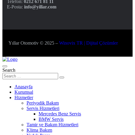
Telefon:
0212 671 81 11
E-Posta:
info@yillar.com
Yıllar Otomotiv © 2025 –
Winovix TR | Dijital Çözümler
Search
Anasayfa
Kurumsal
Hizmetler
Periyodik Bakım
Servis Hizmetleri
Mercedes Benz Servis
BMW Servis
Tamir ve Bakım Hizmetleri
Klima Bakım