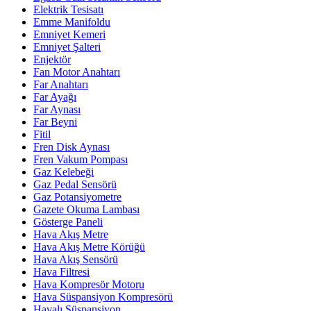
Elektrik Tesisatı
Emme Manifoldu
Emniyet Kemeri
Emniyet Şalteri
Enjektör
Fan Motor Anahtarı
Far Anahtarı
Far Ayağı
Far Aynası
Far Beyni
Fitil
Fren Disk Aynası
Fren Vakum Pompası
Gaz Kelebeği
Gaz Pedal Sensörü
Gaz Potansiyometre
Gazete Okuma Lambası
Gösterge Paneli
Hava Akış Metre
Hava Akış Metre Körüğü
Hava Akış Sensörü
Hava Filtresi
Hava Kompresör Motoru
Hava Süspansiyon Kompresörü
Havalı Süspansiyon