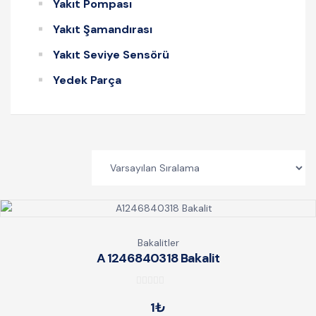
Yakıt Pompası
Yakıt Şamandırası
Yakıt Seviye Sensörü
Yedek Parça
Bakalitler
A 1246840318 Bakalit
0
1
₺
o