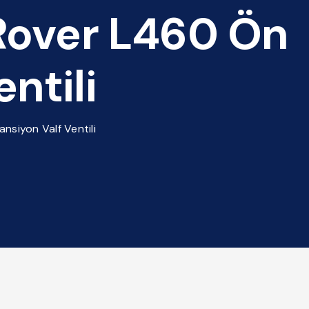
Rover L460 Ön
ntili
siyon Valf Ventili