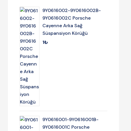
9Y0616002-9Y0616002B-
9Y0616002C Porsche
Cayenne Arka Sağ
Süspansiyon Körüğü
1
₺
9Y0616001-9Y0616001B-
9Y0616001C Porsche