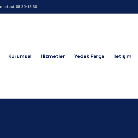
umartesi: 08.30-18.30
Kurumsal
Hizmetler
Yedek Parça
İletişim