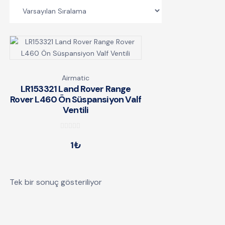
Airmatic
LR153321 Land Rover Range
Rover L460 Ön Süspansiyon Valf
Ventili
0
1
₺
o
u
t
o
Tek bir sonuç gösteriliyor
f
5