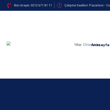
Bizi Arayın: 0212 671 81 11
Çalışma Saatleri: Pazartesi - C
Anasayfa