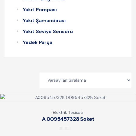
Yakıt Pompası
Yakıt Şamandırası
Yakıt Seviye Sensörü
Yedek Parça
Elektrik Tesisatı
A 0095457328 Soket
0