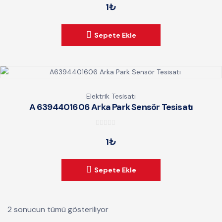
1
₺
o
u
t
Sepete Ekle
o
f
5
Elektrik Tesisatı
A 6394401606 Arka Park Sensör Tesisatı
0
1
₺
o
u
t
Sepete Ekle
o
f
5
2 sonucun tümü gösteriliyor