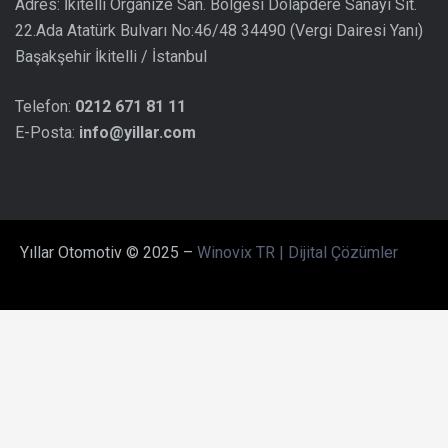
Adres: İkitelli Organize San. Bölgesi Dolapdere Sanayi Sit.
22.Ada Atatürk Bulvarı No:46/48 34490 (Vergi Dairesi Yanı)
Başakşehir İkitelli / İstanbul
Telefon:
0212 671 81 11
E-Posta:
info@yillar.com
Yıllar Otomotiv © 2025 –
Winovix TR | Dijital Çözümler