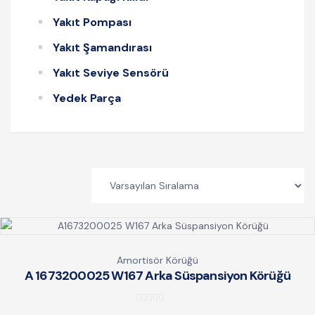
Yakıt Pompası
Yakıt Şamandırası
Yakıt Seviye Sensörü
Yedek Parça
Amortisör Körüğü
A 1673200025 W167 Arka Süspansiyon Körüğü
0