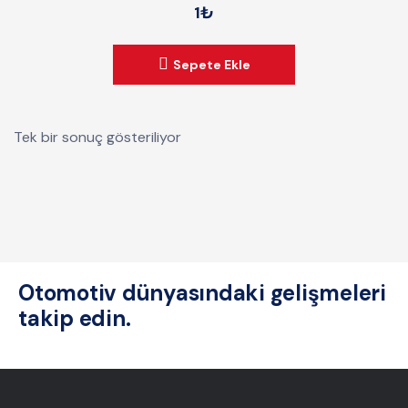
1
₺
o
u
t
Sepete Ekle
o
f
5
Tek bir sonuç gösteriliyor
Otomotiv dünyasındaki gelişmeleri
takip edin.