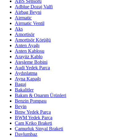
ABS Sensörü
Adblue Dozaj Valfi
Airbag Beyni
Airmatic
Airmatic Ventil
Aks
Amortisör
Amortisör Körüğü
Anten Ayağı
Anten Kablosu
Arayüz Kablo
Ateşleme Bobini
Audi Yedek Parça
Aydınlatma
Ayna Kapağı
Bagaj
Bakalitler
Bakım & Onarım Ürünleri
Benzin Pompası
Beyin
Bmw Yedek Parça
BWM Yedek Parça
Cam Kriko Braketi
Çamurluk Sinyal Braketi
Davlumbaz