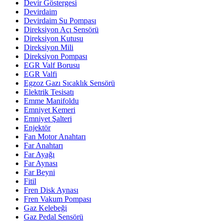
Devir Göstergesi
Devirdaim
Devirdaim Su Pompası
Direksiyon Açı Sensörü
Direksiyon Kutusu
Direksiyon Mili
Direksiyon Pompası
EGR Valf Borusu
EGR Valfi
Egzoz Gazı Sıcaklık Sensörü
Elektrik Tesisatı
Emme Manifoldu
Emniyet Kemeri
Emniyet Şalteri
Enjektör
Fan Motor Anahtarı
Far Anahtarı
Far Ayağı
Far Aynası
Far Beyni
Fitil
Fren Disk Aynası
Fren Vakum Pompası
Gaz Kelebeği
Gaz Pedal Sensörü