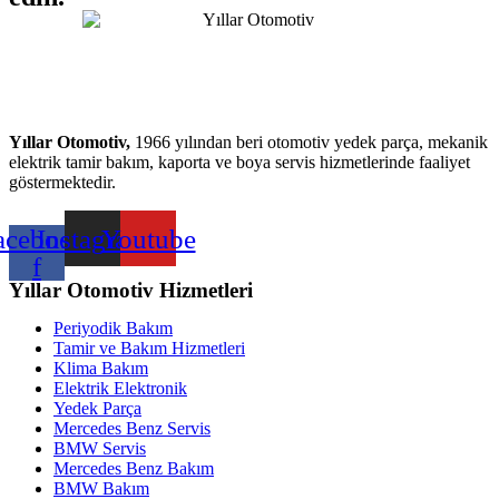
Yıllar Otomotiv,
1966 yılından beri otomotiv yedek parça, mekanik
elektrik tamir bakım, kaporta ve boya servis hizmetlerinde faaliyet
göstermektedir.
acebook-
Instagram
Youtube
f
Yıllar Otomotiv Hizmetleri
Periyodik Bakım
Tamir ve Bakım Hizmetleri
Klima Bakım
Elektrik Elektronik
Yedek Parça
Mercedes Benz Servis
BMW Servis
Mercedes Benz Bakım
BMW Bakım