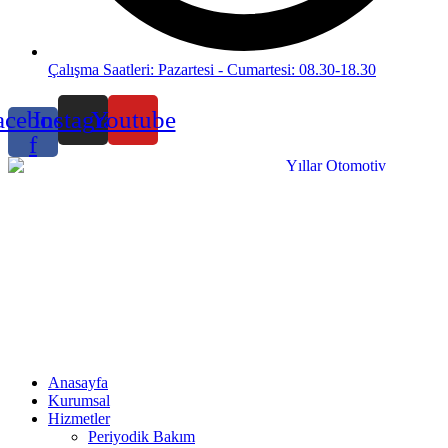
Çalışma Saatleri: Pazartesi - Cumartesi: 08.30-18.30
acebook-
Instagram
Youtube
f
Anasayfa
Kurumsal
Hizmetler
Periyodik Bakım