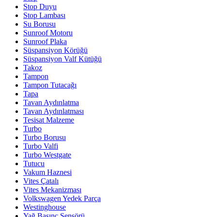
Stop Duyu
Stop Lambası
Su Borusu
Sunroof Motoru
Sunroof Plaka
Süspansiyon Körüğü
Süspansiyon Valf Kütüğü
Takoz
Tampon
Tampon Tutacağı
Tapa
Tavan Aydınlatma
Tavan Aydınlatması
Tesisat Malzeme
Turbo
Turbo Borusu
Turbo Valfi
Turbo Westgate
Tutucu
Vakum Haznesi
Vites Çatalı
Vites Mekanizması
Volkswagen Yedek Parça
Westinghouse
Yağ Basınç Sensörü