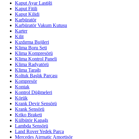
Kaput Ayar Lastiği
Kaput Fitili
Kaput Kilidi
Karbüratör
Karbüratör Vakum Kutusu
Karter
Kilit
Kızdırma Bujileri
Klima Boru Seti
Klima Kompresörü
Klima Kontrol Paneli
Klima Radyatörü
Klima Tarağı
Koltuk Başlık Parçası
Kompresör
Kontak
Kontrol Düğmeleri
Körük
Krank Devir Sensörü
Krank Sensörü
Kriko Braketi
Külbütör Kapağı
Lambda Sensörü
Land Rover Yedek Parça
Mercedes Airmatic Amortisör