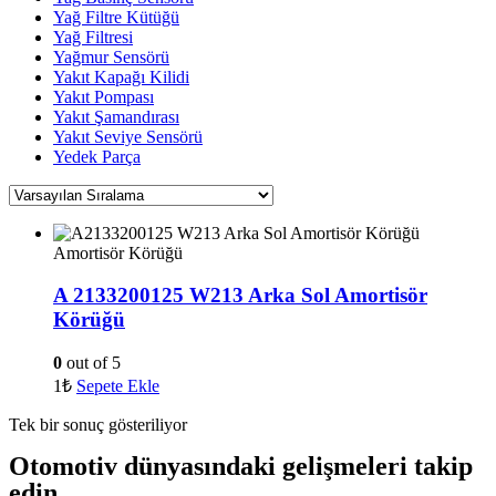
Yağ Filtre Kütüğü
Yağ Filtresi
Yağmur Sensörü
Yakıt Kapağı Kilidi
Yakıt Pompası
Yakıt Şamandırası
Yakıt Seviye Sensörü
Yedek Parça
Amortisör Körüğü
A 2133200125 W213 Arka Sol Amortisör
Körüğü
0
out of 5
1
₺
Sepete Ekle
Tek bir sonuç gösteriliyor
Otomotiv dünyasındaki gelişmeleri takip
edin.