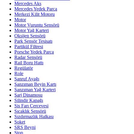
Mercedes Aks
Mercedes Yedek Parça
Merkezi Kilit Motoru
Motor
Motor Vuruntu Sensörü
Motor Yağ Karteri
Oksijen Sensörü
Park Sensör Tesisatı
Partikül Filtresi
Porsche Yedek Parça
Radar Sensörü
Rail Boru Hattı
Regülatör
Role
Sanruf Ayağı
Şanzıman Beyin Kartı
Şanzıman Yağ Karteri
Şarj Dinamosu
Silindir Kapağı
Sis Farı Çerçevesi
Sıcaklık Sensörü
Sızdırmazlık Halkası
Soket
SRS Beyni
Stop