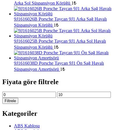
Arka Sol Süspansiyon Körüğü
1
₺
9J1616026B Porsche Taycan 9J1 Arka Sağ Havalı
Süspansiyon Körüğü
1
₺
9J1616025B Porsche Taycan 9J1 Arka Sol Havalı
Süspansiyon Körüğü
1
₺
9J1616038D Porsche Taycan 9J1 Ön Sağ Havalı
Süspansiyon Amortisörü
1
₺
Fiyata göre filtrele
En
En
düşük
yüksek
Filtrele
fiyat
fiyat
Kategoriler
ABS Kablosu