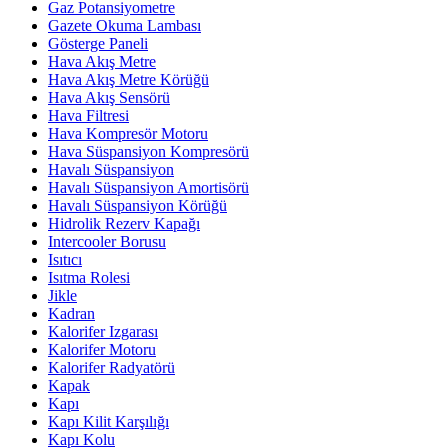
Gaz Potansiyometre
Gazete Okuma Lambası
Gösterge Paneli
Hava Akış Metre
Hava Akış Metre Körüğü
Hava Akış Sensörü
Hava Filtresi
Hava Kompresör Motoru
Hava Süspansiyon Kompresörü
Havalı Süspansiyon
Havalı Süspansiyon Amortisörü
Havalı Süspansiyon Körüğü
Hidrolik Rezerv Kapağı
Intercooler Borusu
Isıtıcı
Isıtma Rolesi
Jikle
Kadran
Kalorifer Izgarası
Kalorifer Motoru
Kalorifer Radyatörü
Kapak
Kapı
Kapı Kilit Karşılığı
Kapı Kolu